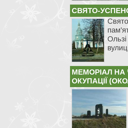
СВЯТО-УСПЕНС
Свято
пам'я
Ользі
вулиц
МЕМОРІАЛ НА
ОКУПАЦІЇ (ОКО