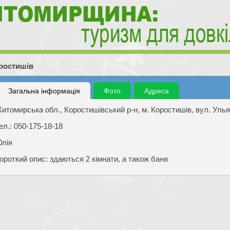
ростишів
Загальна інформація
Фото
Адреса
итомирська обл., Коростишівський р-н, м. Коростишів, вул. Ульян
ел.: 050-175-18-18
лія
ороткий опис: здаються 2 кімнати, а також баня