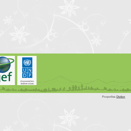
Розробка
Divilon