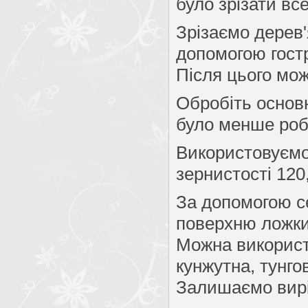
було зрізати вс
Зрізаємо дерев'
допомогою гост
Після цього мо
Обробіть основ
було менше роб
Використовуємо
зернистості 120
За допомогою се
поверхню ложки
Можна використо
кунжутна, тунгов
Залишаємо вирі